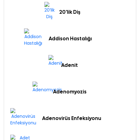
20’lik Diş
Addison Hastalığı
Adenit
Adenomyozis
Adenovirüs Enfeksiyonu