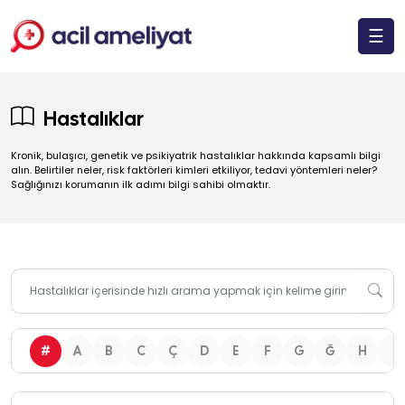
☰
Hastalıklar
Kronik, bulaşıcı, genetik ve psikiyatrik hastalıklar hakkında kapsamlı bilgi
alın. Belirtiler neler, risk faktörleri kimleri etkiliyor, tedavi yöntemleri neler?
Sağlığınızı korumanın ilk adımı bilgi sahibi olmaktır.
#
A
B
C
Ç
D
E
F
G
Ğ
H
I