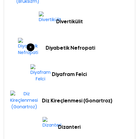
Divertikülit
×
Diyabetik Nefropati
Diyafram Felci
Diz Kireçlenmesi (Gonartroz)
Dizanteri