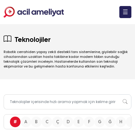
☰
Teknolojiler
Robotik cerrahiden yapay zekâ destekli tanı sistemlerine, giyilebilir sağlık
cihazlarından uzaktan hasta takibine kadar modern tıbbın sunduğu
teknolojik çözümleri inceleyin. Hastanelerde kullanılan son teknoloji
ekipmanlar ve bu gelişmelerin hasta konforuna etkilerini keşfedin.
#
A
B
C
Ç
D
E
F
G
Ğ
H
I