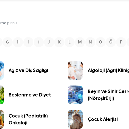
Ğ
H
I
İ
J
K
L
M
N
O
Ö
P
Ağız ve Diş Sağlığı
Algoloji (Ağrı) Klini
Beyin ve Sinir Cerr
Beslenme ve Diyet
(Nöroşirürji)
Çocuk (Pediatrik)
Çocuk Alerjisi
Onkoloji