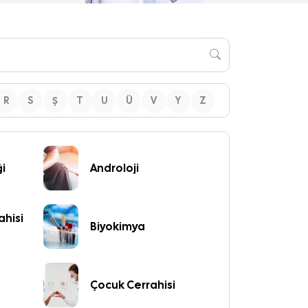
R
S
Ş
T
U
Ü
V
Y
Z
ği
Androloji
ahisi
Biyokimya
Çocuk Cerrahisi