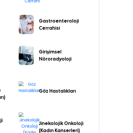
Gastroenteroloji
Cerrahisi
Girişimsel
Nöroradyoloji
ı
Göz Hastalıkları
rı)
ji
Jinekolojik Onkoloji
(Kadın Kanserleri)