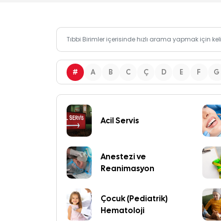
#
A
B
C
Ç
D
E
F
G
Acil Servis
Anestezi ve
Reanimasyon
Çocuk (Pediatrik)
Hematoloji