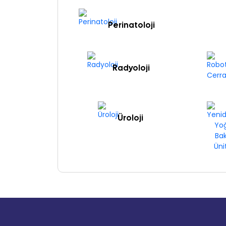
Perinatoloji
Radyoloji
Üroloji