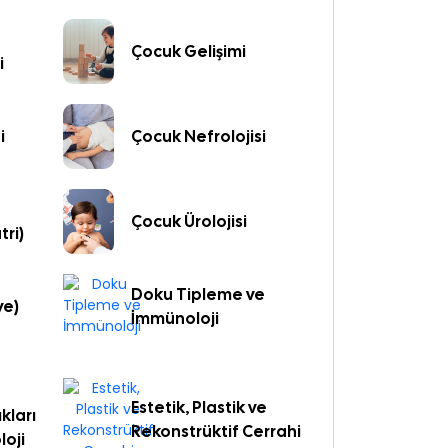
Çocuk Gelişimi
i
i
Çocuk Nefrolojisi
Çocuk Ürolojisi
tri)
Doku Tipleme ve
ye)
İmmünoloji
Estetik, Plastik ve
kları
Rekonstrüktif Cerrahi
loji