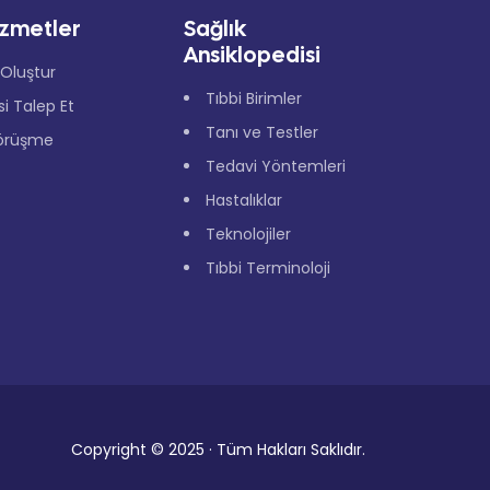
izmetler
Sağlık
Ansiklopedisi
Oluştur
Tıbbi Birimler
isi Talep Et
Tanı ve Testler
örüşme
Tedavi Yöntemleri
Hastalıklar
Teknolojiler
Tıbbi Terminoloji
Copyright © 2025 · Tüm Hakları Saklıdır.