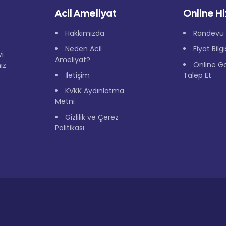
Acil Ameliyat
Online H
Hakkımızda
Randevu 
Neden Acil
Fiyat Bilg
vi
Ameliyat?
Online G
ız
İletişim
Talep Et
KVKK Aydınlatma
Metni
Gizlilik ve Çerez
Politikası