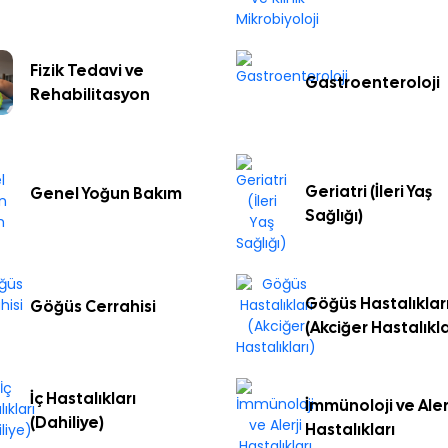
Fizik Tedavi ve
Gastroenteroloji
Rehabilitasyon
Geriatri (İleri Yaş
Genel Yoğun Bakım
Sağlığı)
Göğüs Hastalıklar
Göğüs Cerrahisi
(Akciğer Hastalıkla
İç Hastalıkları
İmmünoloji ve Aler
(Dahiliye)
Hastalıkları