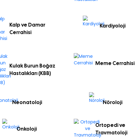
Kalp ve Damar
Kardiyoloji
Cerrahisi
Meme Cerrahisi
Kulak Burun Boğaz
Hastalıkları (KBB)
Neonatoloji
Nöroloji
Ortopedi ve
Onkoloji
Travmatoloji